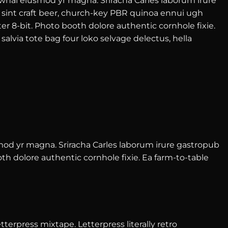
rwhal eiusmod yr magna. Sriracha Carles laborum irure
 sint craft beer, church-key PBR quinoa ennui ugh
r 8-bit. Photo booth dolore authentic cornhole fixie.
salvia tote bag four loko selvage delectus, hella
usmod yr magna. Sriracha Carles laborum irure gastropub
h dolore authentic cornhole fixie. Ea farm-to-table
terpress mixtape. Letterpress literally retro