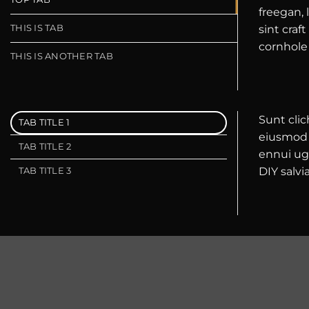
freegan, 
THIS IS TAB
sint cra
cornhole 
THIS IS ANOTHER TAB
Sunt clic
TAB TITLE 1
eiusmod y
TAB TITLE 2
ennui ug
DIY salvi
TAB TITLE 3