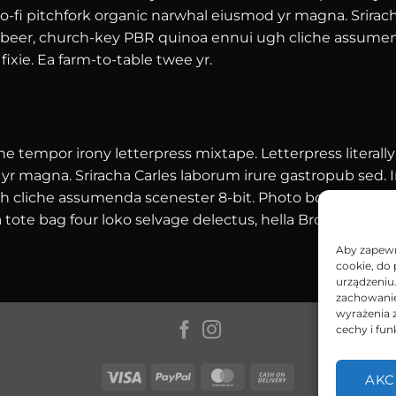
lo-fi pitchfork organic narwhal eiusmod yr magna. Srirac
ft beer, church-key PBR quinoa ennui ugh cliche assumen
fixie. Ea farm-to-table twee yr.
he tempor irony letterpress mixtape. Letterpress literally
r magna. Sriracha Carles laborum irure gastropub sed. I
h cliche assumenda scenester 8-bit. Photo booth dolore 
a tote bag four loko selvage delectus, hella Brooklyn scen
Aby zapewni
cookie, do
urządzeniu
zachowanie 
wyrażenia 
cechy i fun
Visa
PayPal
MasterCard
Cash
AKC
On