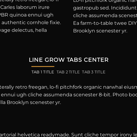
Lo-fi pitchfork organic na
Carles laborum irure
gastropub sed. Incididunt
y PBR quinoa ennui ugh
cliche assumenda sceneste
authentic cornhole fixie.
Ea farm-to-table twee DIY 
vage delectus, hella
Brooklyn scenester yr.
LINE GROW TABS CENTER
TAB 1 TITLE
TAB 2 TITLE
TAB 3 TITLE
terally retro freegan, lo-fi pitchfork organic narwhal ei
a ennui ugh cliche assumenda scenester 8-bit. Photo boot
lla Brooklyn scenester yr.
artorial helvetica readymade. Sunt cliche tempor irony let