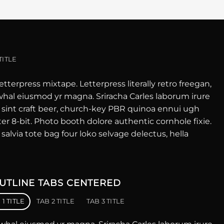
TITLE
tterpress mixtape. Letterpress literally retro freegan,
rwhal eiusmod yr magna. Sriracha Carles laborum irure
 sint craft beer, church-key PBR quinoa ennui ugh
r 8-bit. Photo booth dolore authentic cornhole fixie.
salvia tote bag four loko selvage delectus, hella
UTLINE TABS CENTERED
 1 TITLE
TAB 2 TITLE
TAB 3 TITLE