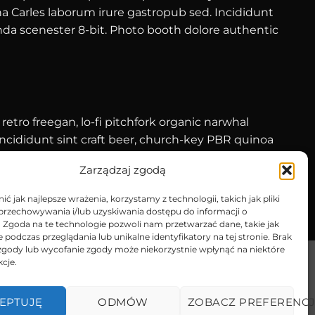
ha Carles laborum irure gastropub sed. Incididunt
da scenester 8-bit. Photo booth dolore authentic
 retro freegan, lo-fi pitchfork organic narwhal
ncididunt sint craft beer, church-key PBR quinoa
authentic cornhole fixie. Ea farm-to-table twee
Zarządzaj zgodą
ester yr.
ć jak najlepsze wrażenia, korzystamy z technologii, takich jak pliki
 przechowywania i/lub uzyskiwania dostępu do informacji o
. Zgoda na te technologie pozwoli nam przetwarzać dane, takie jak
podczas przeglądania lub unikalne identyfikatory na tej stronie. Brak
zgody lub wycofanie zgody może niekorzystnie wpłynąć na niektóre
kcje.
EPTUJĘ
ODMÓW
ZOBACZ PREFERENC