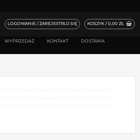
LOGOWANIE / ZAREJESTRUJ SIĘ
KOSZYK /
0,00
ZŁ
WYPRZEDAŻ
KONTAKT
DOSTAWA
Sriracha Carles laborum irure gastropub sed.
 ennui ugh cliche assumenda scenester 8-bit.
rm-to-table twee DIY salvia tote bag four loko