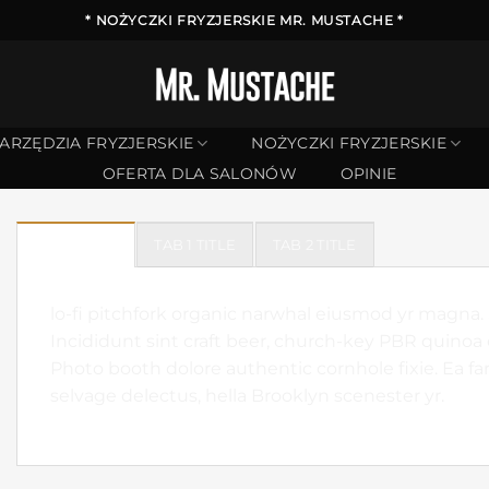
* NOŻYCZKI FRYZJERSKIE MR. MUSTACHE *
ARZĘDZIA FRYZJERSKIE
NOŻYCZKI FRYZJERSKIE
OFERTA DLA SALONÓW
OPINIE
TAB 3 TITLE
TAB 1 TITLE
TAB 2 TITLE
lo-fi pitchfork organic narwhal eiusmod yr magna. 
Incididunt sint craft beer, church-key PBR quinoa
Photo booth dolore authentic cornhole fixie. Ea fa
selvage delectus, hella Brooklyn scenester yr.