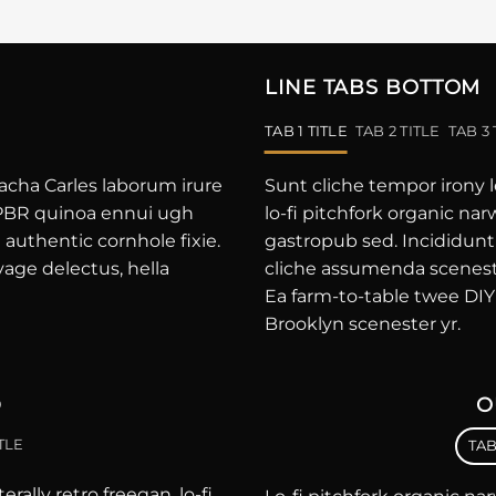
LINE TABS BOTTOM
TAB 1 TITLE
TAB 2 TITLE
TAB 3 
racha Carles laborum irure
Sunt cliche tempor irony le
y PBR quinoa ennui ugh
lo-fi pitchfork organic na
authentic cornhole fixie.
gastropub sed. Incididunt
vage delectus, hella
cliche assumenda sceneste
Ea farm-to-table twee DIY 
Brooklyn scenester yr.
D
O
ITLE
TAB
rally retro freegan, lo-fi