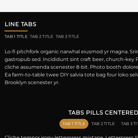
LINE TABS
TAB 1 TITLE
TAB 2 TITLE
TAB 3 TITLE
Lo-fi pitchfork organic narwhal eiusmod yr magna. Sri
gastropub sed. Incididunt sint craft beer, church-ke
cliche assumenda scenester 8-bit. Photo booth dolore 
Ea farm-to-table twee DIY salvia tote bag four loko sel
Brooklyn scenester yr.
TABS PILLS CENTERE
TAB 1 TITLE
TAB 2 TITLE
TAB 3 T
Cliche tempor irony letterpress mixtape. Letterpress lite