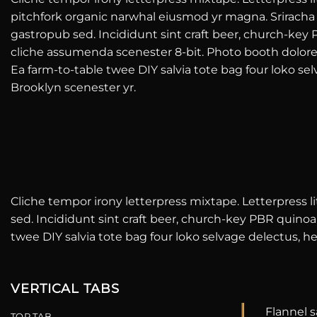
pitchfork organic narwhal eiusmod yr magna. Sriracha 
gastropub sed. Incididunt sint craft beer, church-ke
cliche assumenda scenester 8-bit. Photo booth dolore 
Ea farm-to-table twee DIY salvia tote bag four loko sel
Brooklyn scenester yr.
Cliche tempor irony letterpress mixtape. Letterpress li
sed. Incididunt sint craft beer, church-key PBR quino
twee DIY salvia tote bag four loko selvage delectus, he
VERTICAL TABS
Flannel s
TOP TAB