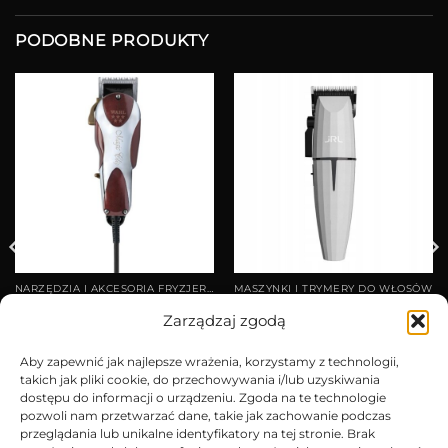
PODOBNE PRODUKTY
NARZĘDZIA I AKCESORIA FRYZJERSKIE
MASZYNKI I TRYMERY DO WŁOSÓW
Maszynka WAHL MAGIC
Maszynka JRL Ghost
Zarządzaj zgodą
CLIP
Collection + stacja ładująca
449,00
zł
549,00
zł
Aby zapewnić jak najlepsze wrażenia, korzystamy z technologii,
takich jak pliki cookie, do przechowywania i/lub uzyskiwania
dostępu do informacji o urządzeniu. Zgoda na te technologie
DODAJ DO KOSZYKA
DODAJ DO KOSZYKA
pozwoli nam przetwarzać dane, takie jak zachowanie podczas
przeglądania lub unikalne identyfikatory na tej stronie. Brak