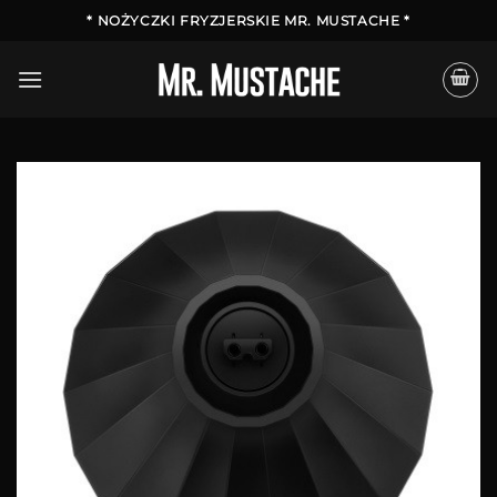
Przewiń
* NOŻYCZKI FRYZJERSKIE MR. MUSTACHE *
do
zawartości