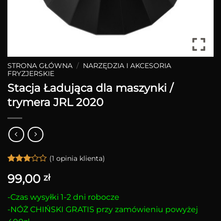
STRONA GŁÓWNA
/
NARZĘDZIA I AKCESORIA
FRYZJERSKIE
Stacja Ładująca dla maszynki /
trymera JRL 2020
(
1
opinia klienta)
Oceniony
1
99,00
zł
3
na 5
na
podstawie
-Czas wysyłki 1-2 dni robocze
oceny
-NÓŻ CHIŃSKI GRATIS przy zamówieniu powyżej
klienta